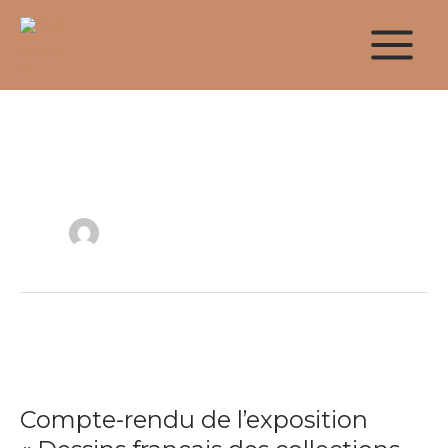
Aller
au
contenu
Ester Giachetti
Compte-
rendu
Compte-rendu de l’exposition
de
l’exposition