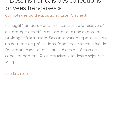
« Dessins français des collections
« Dessins
privées françaises »
français
Compte-rendu d'exposition
/
Ester Giachetti
des
collections
La fragilité du dessin ancien le contraint à la réserve où il
privées
est protégé des effets du temps et d’une exposition
françaises »
prolongée à la lumière. Sa conservation repose ainsi sur
un équilibre de précautions, fondées sur le contrôle de
l’environnement et de la qualité des matériaux de
conditionnement. Pour ces raisons, le dessin séjourne
le […]
Lire la suite »
Compte
rendu