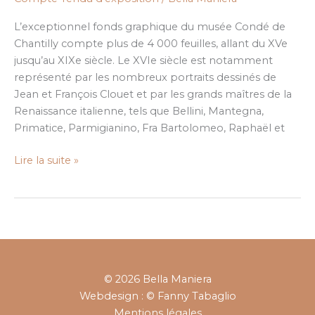
maître
et
L’exceptionnel fonds graphique du musée Condé de
ses
Chantilly compte plus de 4 000 feuilles, allant du XVe
élèves
jusqu’au XIXe siècle. Le XVIe siècle est notamment
représenté par les nombreux portraits dessinés de
Jean et François Clouet et par les grands maîtres de la
Renaissance italienne, tels que Bellini, Mantegna,
Primatice, Parmigianino, Fra Bartolomeo, Raphaël et
Lire la suite »
© 2026 Bella Maniera
Webdesign : © Fanny Tabaglio
Mentions légales