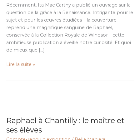
Récemment, Ita Mac Carthy a publié un ouvrage sur la
question de la grâce à la Renaissance. Intrigante pour le
sujet et pour les œuvres étudiées – la couverture
reprend une magnifique sanguine de Raphaël,
conservée à la Collection Royale de Windsor – cette
ambitieuse publication a éveillé notre curiosité. Et quoi
de mieux que […]
Lire la suite »
Raphaël
à
Raphaël à Chantilly : le maître et
Chantilly
:
ses élèves
le
Compte-rendu d'exposition
/
Bella Maniera