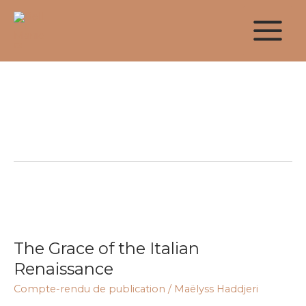
Aller
au
contenu
Raphaël
The
Grace
The Grace of the Italian
of
the
Renaissance
Italian
Compte-rendu de publication
/
Maëlyss Haddjeri
Renaissance