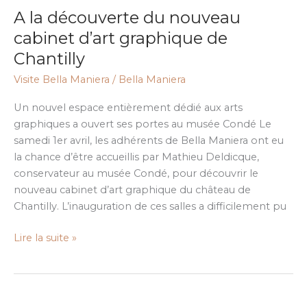
la
A la découverte du nouveau
découverte
du
cabinet d’art graphique de
nouveau
Chantilly
cabinet
Visite Bella Maniera
/
Bella Maniera
d’art
graphique
Un nouvel espace entièrement dédié aux arts
de
graphiques a ouvert ses portes au musée Condé Le
Chantilly
samedi 1er avril, les adhérents de Bella Maniera ont eu
la chance d’être accueillis par Mathieu Deldicque,
conservateur au musée Condé, pour découvrir le
nouveau cabinet d’art graphique du château de
Chantilly. L’inauguration de ces salles a difficilement pu
Lire la suite »