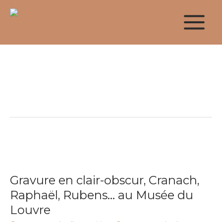
Aller
au
contenu
Parmesan
Gravure
en
Gravure en clair-obscur, Cranach,
clair-
obscur,
Raphaël, Rubens… au Musée du
Cranach,
Louvre
Raphaël,