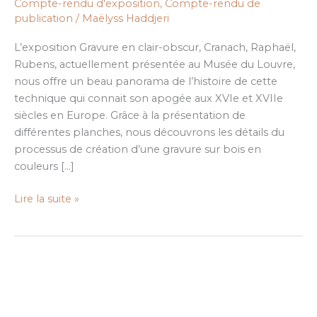
Compte-rendu d'exposition
,
Compte-rendu de
Rubens…
publication
/
Maëlyss Haddjeri
au
Musée
L’exposition Gravure en clair-obscur, Cranach, Raphaël,
du
Rubens, actuellement présentée au Musée du Louvre,
Louvre
nous offre un beau panorama de l’histoire de cette
technique qui connait son apogée aux XVIe et XVIIe
siècles en Europe. Grâce à la présentation de
différentes planches, nous découvrons les détails du
processus de création d’une gravure sur bois en
couleurs […]
Lire la suite »
Visite
de