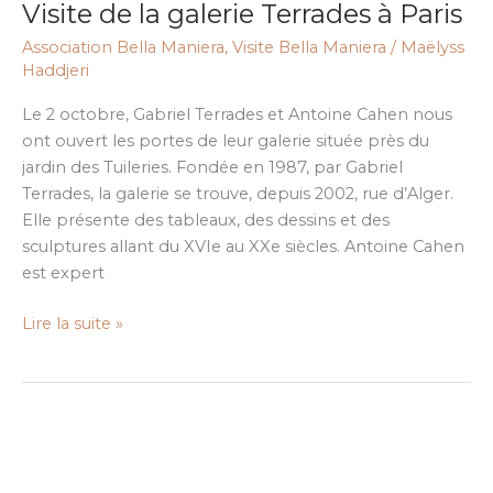
Visite de la galerie Terrades à Paris
la
galerie
Association Bella Maniera
,
Visite Bella Maniera
/
Maëlyss
Terrades
Haddjeri
à
Le 2 octobre, Gabriel Terrades et Antoine Cahen nous
Paris
ont ouvert les portes de leur galerie située près du
jardin des Tuileries. Fondée en 1987, par Gabriel
Terrades, la galerie se trouve, depuis 2002, rue d’Alger.
Elle présente des tableaux, des dessins et des
sculptures allant du XVIe au XXe siècles. Antoine Cahen
est expert
Lire la suite »
A