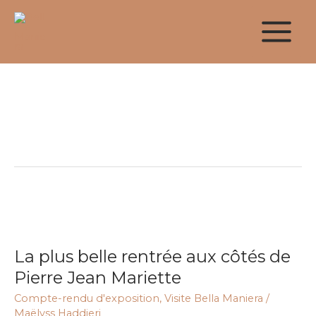
Aller
au
contenu
Louvre
La
plus
La plus belle rentrée aux côtés de
belle
rentrée
Pierre Jean Mariette
aux
Compte-rendu d'exposition
,
Visite Bella Maniera
/
côtés
Maëlyss Haddjeri