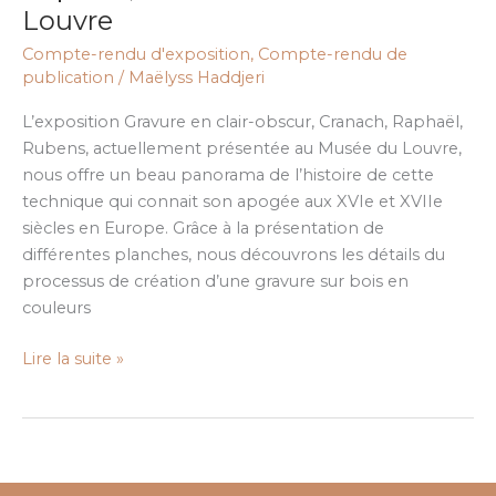
Cranach,
Louvre
Raphaël,
Compte-rendu d'exposition
,
Compte-rendu de
Rubens…
publication
/
Maëlyss Haddjeri
au
Musée
L’exposition Gravure en clair-obscur, Cranach, Raphaël,
du
Rubens, actuellement présentée au Musée du Louvre,
Louvre
nous offre un beau panorama de l’histoire de cette
technique qui connait son apogée aux XVIe et XVIIe
siècles en Europe. Grâce à la présentation de
différentes planches, nous découvrons les détails du
processus de création d’une gravure sur bois en
couleurs
Lire la suite »