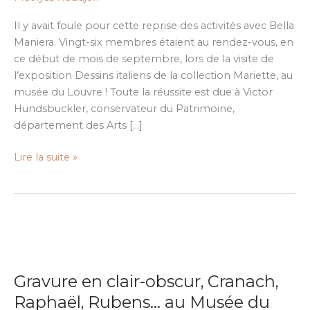
de
Pierre
Il y avait foule pour cette reprise des activités avec Bella
Jean
Maniera. Vingt-six membres étaient au rendez-vous, en
Mariette
ce début de mois de septembre, lors de la visite de
l’exposition Dessins italiens de la collection Mariette, au
musée du Louvre ! Toute la réussite est due à Victor
Hundsbuckler, conservateur du Patrimoine,
département des Arts […]
Lire la suite »
Gravure
en
Gravure en clair-obscur, Cranach,
clair-
obscur,
Raphaël, Rubens… au Musée du