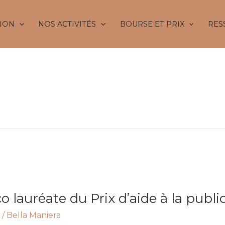
ION
NOS ACTIVITÉS
BOURSE ET PRIX
RES
lla Maniera
o lauréate du Prix d’aide à la publi
/
Bella Maniera