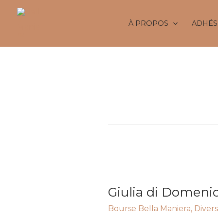
Aller
au
À PROPOS
ADHÉS
contenu
Bourse Be
Giulia
di
Giulia di Domenic
Domenico
lauréate
Bourse Bella Maniera
,
Divers
du