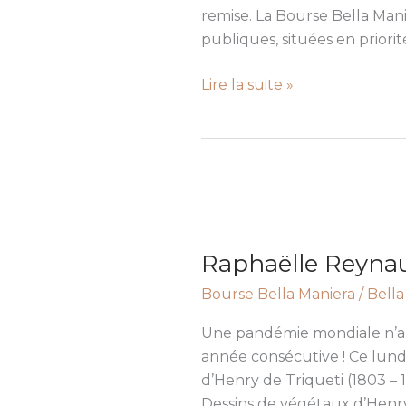
Maniera
remise. La Bourse Bella Mani
en
publiques, situées en priorit
2022
Lire la suite »
Raphaëlle
Reynaud,
Raphaëlle Reynau
lauréate
de
Bourse Bella Maniera
/
Bella
la
Bourse
Une pandémie mondiale n’au
Bella
année consécutive ! Ce lund
Maniera
d’Henry de Triqueti (1803 – 1
2020
Dessins de végétaux d’Henr