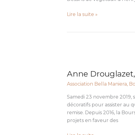
Lire la suite »
Anne
Drouglazet,
Anne Drouglazet, 
lauréate
de
Association Bella Maniera
,
Bo
la
Bourse
Samedi 23 novembre 2019, so
Bella
décoratifs pour assister au 
Maniera
remise. Depuis 2016, la Bour
en
projets en faveur des
2019