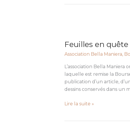
Feuilles
en
Feuilles en quête
quête
d’auteurs
Association Bella Maniera
,
Bo
–
Forum
L’association Bella Maniera
Bella
laquelle est remise la Bours
Maniera
publication d’un article, d
dessins conservés dans un 
Lire la suite »