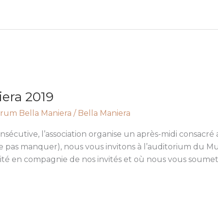
era 2019
rum Bella Maniera
/
Bella Maniera
écutive, l’association organise un après-midi consacré 
 pas manquer), nous vous invitons à l’auditorium du Mus
lité en compagnie de nos invités et où nous vous soume