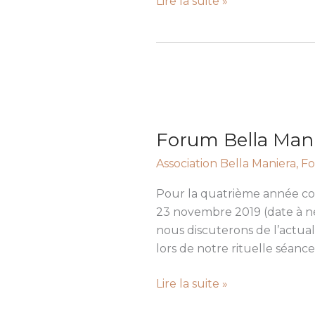
Lire la suite »
Forum
Bella
Forum Bella Mani
Maniera
2019
Association Bella Maniera
,
Fo
Pour la quatrième année cons
23 novembre 2019 (date à ne
nous discuterons de l’actua
lors de notre rituelle séance
Lire la suite »