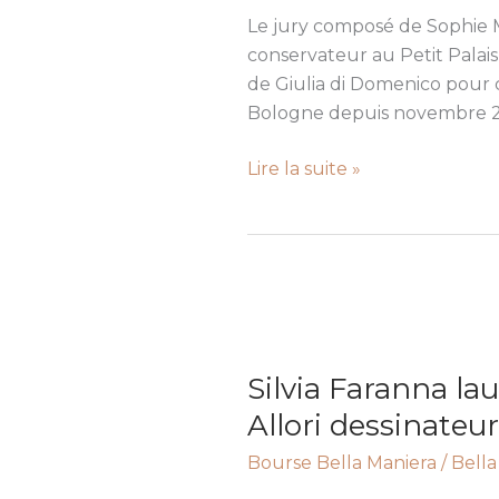
Prix
Le jury composé de Sophie Mo
d’aide
conservateur au Petit Palais
à
de Giulia di Domenico pour ce
la
Bologne depuis novembre 20
publication
Lire la suite »
2025
Silvia
Faranna
Silvia Faranna la
lauréate
du
Allori dessinateur
Prix
Bourse Bella Maniera
/
Bella
JRC