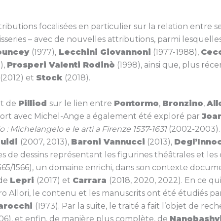
ibutions focalisées en particulier sur la relation entre s
isseries – avec de nouvelles attributions, parmi lesquelle
ouncey
(1977),
Lecchini Giovannoni
(1977-1988),
Cec
),
Prosperi Valenti Rodinò
(1998), ainsi que, plus ré
(2012) et
Stock
(2018).
nt de
Pilliod
sur le lien entre
Pontormo
,
Bronzino
,
All
rapport avec Michel-Ange a également été exploré par
Joa
 : Michelangelo e le arti a Firenze 1537-1631
(2002-2003). 
guidi
(2007, 2013),
Baroni Vannucci
(2013),
Degl’Inno
 de dessins représentant les figurines théâtrales et le
565/1566), un domaine enrichi, dans son contexte documen
 de
Lepri
(2017) et
Carrara
(2018, 2020, 2022). En ce qui
o Allori, le contenu et les manuscrits ont été étudiés p
arocchi
(1973). Par la suite, le traité a fait l’objet de r
06), et enfin, de manière plus complète, de
Nanobashvi