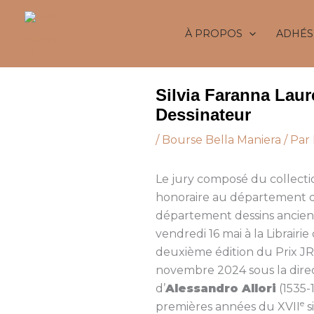
Aller
au
À PROPOS
ADHÉS
contenu
Silvia Faranna Laur
Dessinateur
/
Bourse Bella Maniera
/ Par
Le jury composé du collec
honoraire au département d
département dessins ancien
vendredi 16 mai à la Librairi
deuxième édition du Prix JRC
novembre 2024 sous la dire
d’
Alessandro Allori
(1535-
e
premières années du XVII
s