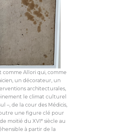
ent comme Allori qui, comme
micien, un décorateur, un
rventions architecturales,
pleinement le climat culturel
l –, de la cour des Médicis,
 outre une figure clé pour
e
nde moitié du XVI
siècle au
éhensible à partir de la