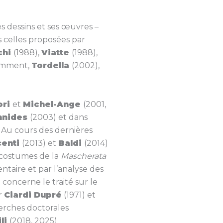
es dessins et ses œuvres –
s celles proposées par
chi
(1988),
Viatte
(1988),
cemment,
Tordella
(2002),
ori
et
Michel-Ange
(2001,
nnides
(2003) et dans
Au cours des dernières
centi
(2013) et
Baldi
(2014)
s costumes de la
Mascherata
taire et par l’analyse des
 concerne le traité sur le
ar
Ciardi Dupré
(1971) et
echerches doctorales
li
(2018, 2025)