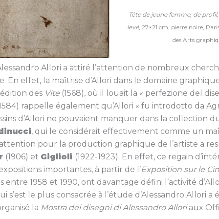
Tête de jeune femme, de profil, 
levé
, 27×21 cm, pierre noire, Pa
des Arts graphiqu
lessandro Allori a attiré l’attention de nombreux cherc
e. En effet, la maîtrise d’Allori dans le domaine graphiqu
 édition des
Vite
(1568), où il louait la « perfezione del d
 1584) rappelle également qu’Allori « fu introdotto da Ag
dessins d’Allori ne pouvaient manquer dans la collection d
dinucci
, qui le considérait effectivement comme un maî
attention pour la production graphique de l’artiste a res
r
(1906) et
Giglioli
(1922-1923). En effet, ce regain d’inté
expositions importantes, à partir de l’
Exposition sur le C
és entre 1958 et 1990, ont davantage défini l’activité d’Al
ui s’est le plus consacrée à l’étude d’Alessandro Allori a 
organisé la
Mostra dei disegni di Alessandro Allori
aux Offi