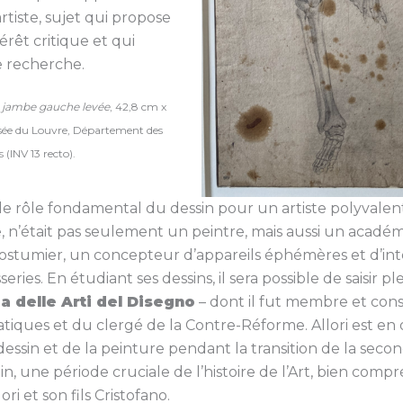
artiste, sujet qui propose
érêt critique et qui
e recherche.
a jambe gauche levée
, 42,8 cm x
usée du Louvre, Département des
 (INV 13 recto).
r le rôle fondamental du dessin pour un artiste polyval
e, n’était pas seulement un peintre, mais aussi un acadé
costumier, un concepteur d’appareils éphémères et d’inte
eries. En étudiant ses dessins, il sera possible de saisir 
 delle Arti del Disegno
– dont il fut membre et consu
tiques et du clergé de la Contre-Réforme. Allori est en
essin et de la peinture pendant la transition de la seco
in, une période cruciale de l’histoire de l’Art, bien compr
ri et son fils Cristofano.