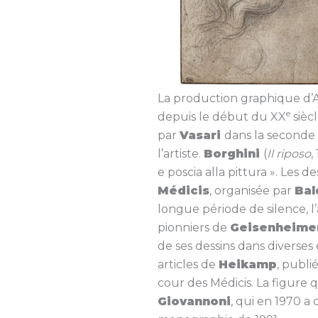
La production graphique d’A
e
depuis le début du XX
siècl
par
Vasari
dans la seconde
l’artiste.
Borghini
(
Il riposo
,
e poscia alla pittura ». Les 
Médicis
, organisée par
Bal
longue période de silence, l’
pionniers de
Geisenheime
de ses dessins dans diverses 
articles de
Heikamp
, publi
cour des Médicis. La figure q
Giovannoni
, qui en 1970 a 