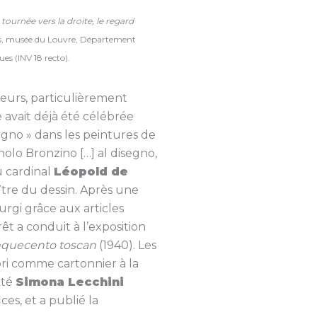
tournée vers la droite, le regard
ris, musée du Louvre, Département
es (INV 18 recto).
heurs, particulièrement
e avait déjà été célébrée
isegno » dans les peintures de
nolo Bronzino […] al disegno,
u cardinal
Léopold de
tre du dessin. Après une
urgi grâce aux articles
rêt a conduit à l’exposition
inquecento toscan
(1940). Les
lori comme cartonnier à la
été
Simona Lecchini
ces, et a publié la