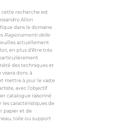
e cette recherche est
essandro Allori
lifique dans le domaine
es
Ragionamenti delle
feuilles actuellement
lori, en plus d’être très
particulièrement
ariété des techniques et
 visera donc à
t mettre à jour le vaste
rtiste, avec l’objectif
mier catalogue raisonné
r les caractéristiques de
r papier et de
eau, toile ou support