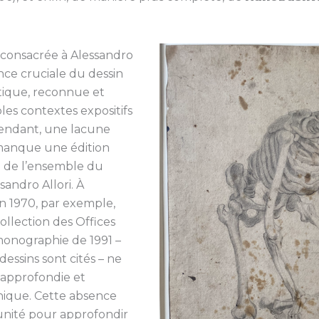
 consacrée à Alessandro
ance cruciale du dessin
stique, reconnue et
les contextes expositifs
pendant, une lacune
l manque une édition
e de l’ensemble du
andro Allori. À
en 1970, par exemple,
collection des Offices
 monographie de 1991 –
dessins sont cités – ne
 approfondie et
hique. Cette absence
nité pour approfondir