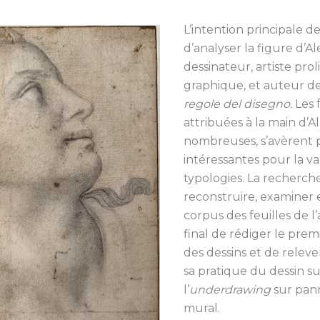
L’intention principale d
d’analyser la figure d’Al
dessinateur, artiste pro
graphique, et auteur d
regole del disegno.
Les 
attribuées à la main d’Al
nombreuses, s’avèrent 
intéressantes pour la v
typologies. La recherche
reconstruire, examiner e
corpus des feuilles de l’a
final de rédiger le pre
des dessins et de releve
sa pratique du dessin su
l’
underdrawing
sur pann
mural.