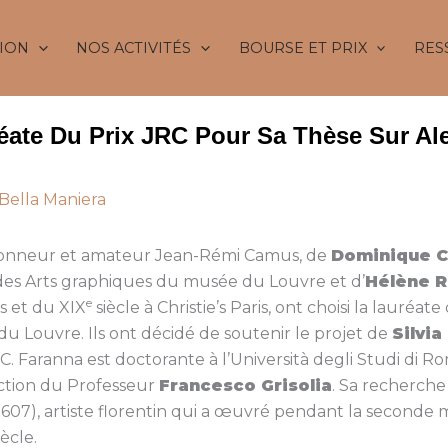
ION
NOS ACTIVITÉS
BOURSE ET PRIX
RES
éate Du Prix JRC Pour Sa Thèse Sur Ale
Bella Maniera
tionneur et amateur Jean-Rémi Camus, de
Dominique C
es Arts graphiques du musée du Louvre et d’
Hélène R
e
s et du XIX
siècle à Christie’s Paris, ont choisi la lauréat
e du Louvre. Ils ont décidé de soutenir le projet de
Silvia
. Faranna est doctorante à l’Università degli Studi di R
ction du Professeur
Francesco Grisolia
. Sa recherche
1607), artiste florentin qui a œuvré pendant la seconde 
iècle.