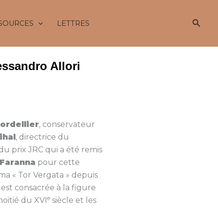
Reche
SOURCES
LETTRES
ssandro Allori
ordellier
, conservateur
ihal
, directrice du
e du prix JRC qui a été remis
 Faranna
pour cette
oma « Tor Vergata » depuis
 est consacrée à la figure
e
moitié du XVI
siècle et les