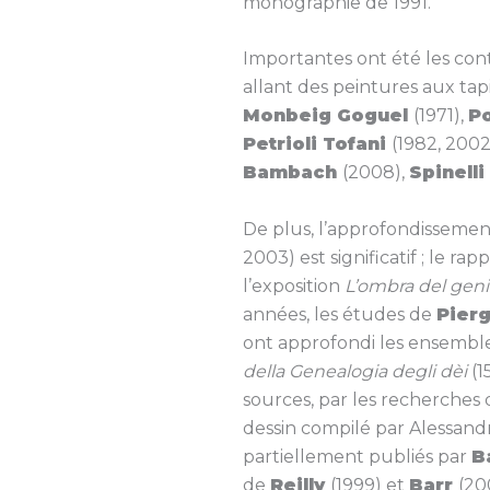
monographie de 1991.
Importantes ont été les contr
allant des peintures aux tap
Monbeig Goguel
(1971),
P
Petrioli Tofani
(1982, 2002
Bambach
(2008),
Spinelli
De plus, l’approfondisseme
2003) est significatif ; le 
l’exposition
L’ombra del genio
années, les études de
Pier
ont approfondi les ensembles
della Genealogia degli dèi
(1
sources, par les recherches
dessin compilé par Alessandr
partiellement publiés par
B
de
Reilly
(1999) et
Barr
(20