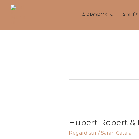
Aller
au
À PROPOS
ADHÉS
contenu
Peintures
Hubert
Robert
Hubert Robert & 
&
Fragonard.
Regard sur
/
Sarah Catala
Le