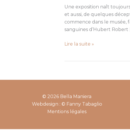
sentiment
Une exposition naît toujour
de
et aussi, de quelques décepti
la
commence dans le musée, fac
nature
sanguines d’Hubert Robert 
Lire la suite »
© 2026 Bella Maniera
Webdesign : © Fanny Tabaglio
Mentions légales