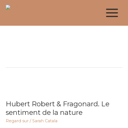
Aller
au
contenu
Paysage
Hubert
Robert
Hubert Robert & Fragonard. Le
&
Fragonard.
sentiment de la nature
Le
Regard sur
/
Sarah Catala
sentiment