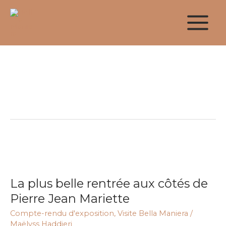
Aller
au
contenu
Paris
La
plus
La plus belle rentrée aux côtés de
belle
rentrée
Pierre Jean Mariette
aux
Compte-rendu d'exposition
,
Visite Bella Maniera
/
côtés
Maëlyss Haddjeri