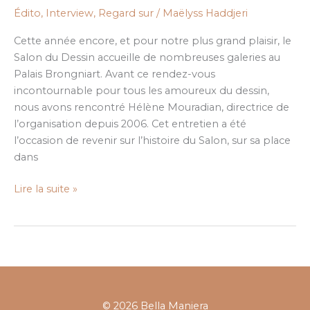
les
Édito
,
Interview
,
Regard sur
/
Maëlyss Haddjeri
amoureux
du
Cette année encore, et pour notre plus grand plaisir, le
dessin
Salon du Dessin accueille de nombreuses galeries au
Palais Brongniart. Avant ce rendez-vous
incontournable pour tous les amoureux du dessin,
nous avons rencontré Hélène Mouradian, directrice de
l’organisation depuis 2006. Cet entretien a été
l’occasion de revenir sur l’histoire du Salon, sur sa place
dans
Lire la suite »
© 2026 Bella Maniera