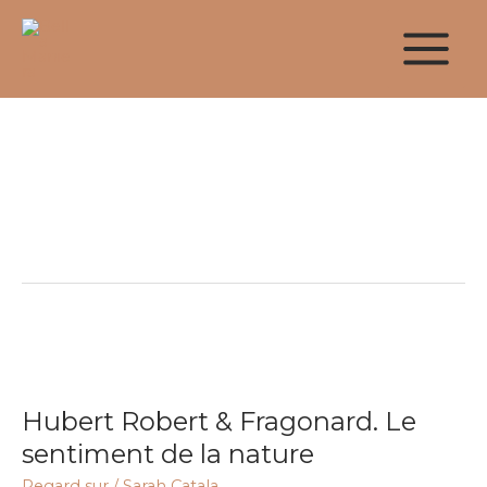
Aller
au
contenu
Dessinateurs Au
Palatin
Hubert
Robert
Hubert Robert & Fragonard. Le
&
Fragonard.
sentiment de la nature
Le
Regard sur
/
Sarah Catala