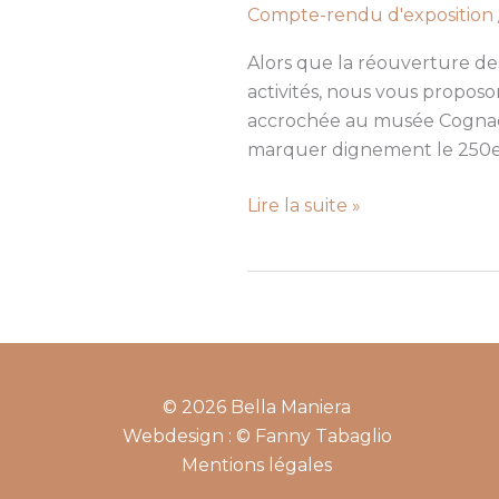
Compte-rendu d'exposition
musée
Cognacq-
Alors que la réouverture des
Jay,
activités, nous vous proposo
à
accrochée au musée Cognacq
la
marquer dignement le 250e 
découverte
de
Lire la suite »
L’Empire
des
sens
© 2026 Bella Maniera
Webdesign : © Fanny Tabaglio
Mentions légales