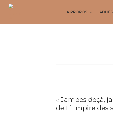
Aller
au
À PROPOS
ADHÉS
contenu
Cognacq-
« Jambes
deçà,
« Jambes deçà, j
jambes
delà »
de L’Empire des 
au