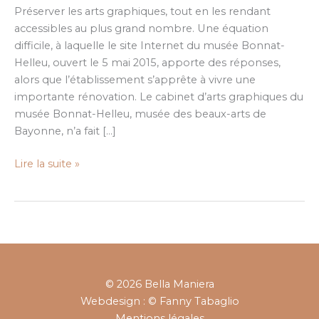
Helleu
Préserver les arts graphiques, tout en les rendant
de
accessibles au plus grand nombre. Une équation
Bayonne
difficile, à laquelle le site Internet du musée Bonnat-
Helleu, ouvert le 5 mai 2015, apporte des réponses,
alors que l’établissement s’apprête à vivre une
importante rénovation. Le cabinet d’arts graphiques du
musée Bonnat-Helleu, musée des beaux-arts de
Bayonne, n’a fait […]
Lire la suite »
© 2026 Bella Maniera
Webdesign : © Fanny Tabaglio
Mentions légales