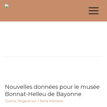
Aller
au
contenu
Bayonne
Nouvelles
données
Nouvelles données pour le musée
pour
le
Bonnat-Helleu de Bayonne
musée
Divers
,
Regard sur
/
Bella Maniera
Bonnat-