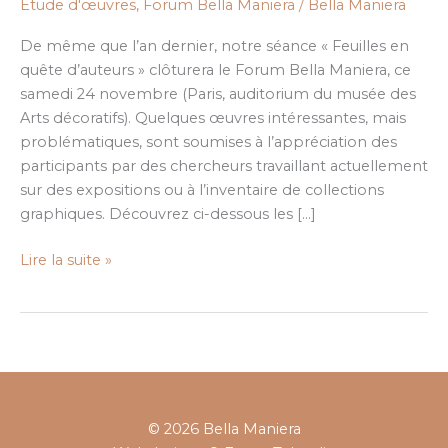
Etude d'œuvres
,
Forum Bella Maniera
/
Bella Maniera
en
quête
De même que l’an dernier, notre séance « Feuilles en
d’auteurs
quête d’auteurs » clôturera le Forum Bella Maniera, ce
(Partie
samedi 24 novembre (Paris, auditorium du musée des
1/2)
Arts décoratifs). Quelques œuvres intéressantes, mais
problématiques, sont soumises à l’appréciation des
participants par des chercheurs travaillant actuellement
sur des expositions ou à l’inventaire de collections
graphiques. Découvrez ci-dessous les […]
Lire la suite »
© 2026 Bella Maniera