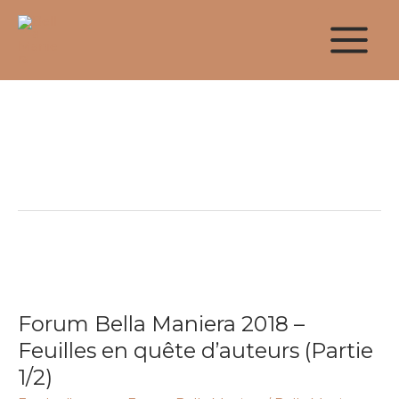
Aller
au
contenu
Anonyme
Forum
Bella
Forum Bella Maniera 2018 –
Maniera
2018
Feuilles en quête d’auteurs (Partie
–
1/2)
Feuilles