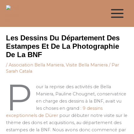
Aller
au
contenu
Les Dessins Du Département Des
Estampes Et De La Photographie
De La BNF
/
Association Bella Maniera
,
Visite Bella Maniera
/ Par
Sarah Catala
P
our la reprise des activités de Bella
Maniera, Pauline Chougnet, conservatrice
en charge des dessins à la BNF, avait vu
les choses en grand :
9 dessins
exceptionnels de Dürer
pour débuter notre visite sur le
thème des dons et acquisitions, au département des
estampes de la BNF. Nous avons donc commencé par