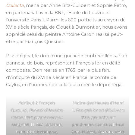
Collecta
, mené par Anne Ritz-Guilbert et Sophie Fétro,
en partenariat avec la BNF, l’Ecole du Louvre et
l’université Paris 1. Parmi les 600 portraits au crayon du
XVIe siècle français, de Clouet à Dumontier, nous avons
apprécié celui du peintre Antoine Caron réalisé peut-
être par François Quesnel.
Plus original, le don d’une gouache contrecollée sur un
panneau de bois, représentant François Ier en déité
composite. Don réalisé en 1765, par le plus féru
d’Antiquité du XVIIIe siècle en France, le comte de
Caylus, en l’honneur de celui qui a créé le dépôt légal.
Attribué à François
Maître des Heures d’Henri
Quesnel,
Portrait d’Antoine
II,
François Ier en déité
, vers
Caron
, 1592, pierre noire et
1545, gouache sur
sanguine, H. 349 ; 249 mm,
parchemin contrecollé sur
Paris, BNF, Estampes,
bois, H. 234 L. 134 mm, PAris,