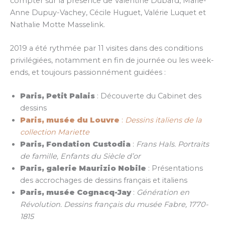
compter sur la présence de Valentine Dubard, Marie-
Anne Dupuy-Vachey, Cécile Huguet, Valérie Luquet et
Nathalie Motte Masselink.
2019 a été rythmée par 11 visites dans des conditions
privilégiées, notamment en fin de journée ou les week-
ends, et toujours passionnément guidées :
Paris, Petit Palais
: Découverte du Cabinet des
dessins
Paris, musée du Louvre
:
Dessins italiens de la
collection Mariette
Paris, Fondation Custodia
:
Frans Hals. Portraits
de famille, Enfants du Siècle d’or
Paris, galerie Maurizio Nobile
: Présentations
des accrochages de dessins français et italiens
Paris, musée Cognacq-Jay
:
Génération en
Révolution. Dessins français du musée Fabre, 1770-
1815