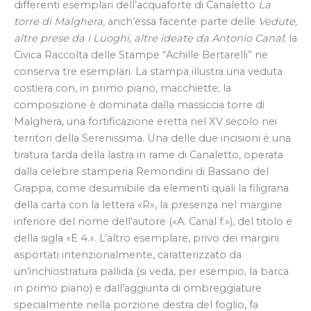
differenti esemplari dell’acquaforte di Canaletto
La
torre di Malghera
, anch’essa facente parte delle
Vedute,
altre prese da i Luoghi, altre ideate da Antonio Canal
; la
Civica Raccolta delle Stampe “Achille Bertarelli” ne
conserva tre esemplari. La stampa illustra una veduta
costiera con, in primo piano, macchiette; la
composizione è dominata dalla massiccia torre di
Malghera, una fortificazione eretta nel XV secolo nei
territori della Serenissima. Una delle due incisioni è una
tiratura tarda della lastra in rame di Canaletto, operata
dalla celebre stamperia Remondini di Bassano del
Grappa, come desumibile da elementi quali la filigrana
della carta con la lettera «R», la presenza nel margine
inferiore del nome dell’autore («A. Canal f.»), del titolo e
della sigla «E 4.». L’altro esemplare, privo dei margini
asportati intenzionalmente, caratterizzato da
un’inchiostratura pallida (si veda, per esempio, la barca
in primo piano) e dall’aggiunta di ombreggiature
specialmente nella porzione destra del foglio, fa