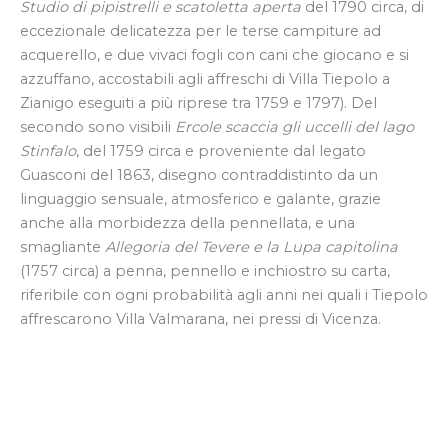
Studio di pipistrelli e scatoletta aperta
del 1790 circa, di
eccezionale delicatezza per le terse campiture ad
acquerello, e due vivaci fogli con cani che giocano e si
azzuffano, accostabili agli affreschi di Villa Tiepolo a
Zianigo eseguiti a più riprese tra 1759 e 1797). Del
secondo sono visibili
Ercole scaccia gli uccelli del lago
Stinfalo
, del 1759 circa e proveniente dal legato
Guasconi del 1863, disegno contraddistinto da un
linguaggio sensuale, atmosferico e galante, grazie
anche alla morbidezza della pennellata, e una
smagliante
Allegoria del Tevere e la Lupa capitolina
(1757 circa) a penna, pennello e inchiostro su carta,
riferibile con ogni probabilità agli anni nei quali i Tiepolo
affrescarono Villa Valmarana, nei pressi di Vicenza.