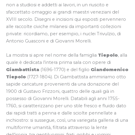
non a studiosi e addetti ai lavori, in un riuscito e
sfaccettato omaggio ai grandi maestri veneziani del
XVIII secolo. Disegni e incisioni qui esposti pervennero
alle raccolte civiche milanesi da importanti collezioni
private: ricordiamo, per esempio, i nuclei Trivulzio, di
Antonio Guasconi e di Giovanni Morelli.
La mostra si apre nel nome della famiglia
Tiepolo
, alla
quale è dedicata l’intera prima sala con opere di
Giambattista
(1696-1770) e del figlio
Giandomenico
Tiepolo
(1727-1804). Di Giambattista ammiriamo otto
sapide caricature provenienti da una donazione del
1900 di Gustavo Frizzoni, quattro delle quali già in
possesso di Giovanni Morelli. Databili agli anni 1755-
1760, si caratterizzano per uno stile fresco e fluido dato
dai rapidi tratti a penna e dalle sciolte pennellate a
inchiostro: si sussegue, così, una variegata galleria di una
multiforme umanità, filtrata attraverso la lente
dell’ironia, tra gentiluomini, frati, gobbi e uomini