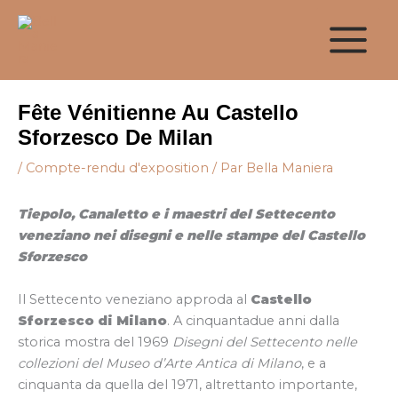
Aller
au
contenu
Fête Vénitienne Au Castello
Sforzesco De Milan
/
Compte-rendu d'exposition
/ Par
Bella Maniera
Tiepolo, Canaletto e i maestri del Settecento
veneziano nei disegni e nelle stampe del Castello
Sforzesco
Il Settecento veneziano approda al
Castello
Sforzesco di Milano
. A cinquantadue anni dalla
storica mostra del 1969
Disegni del Settecento nelle
collezioni del Museo d’Arte Antica di Milano
, e a
cinquanta da quella del 1971, altrettanto importante,