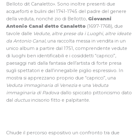
Belloto dit Canaletto». Sono inoltre presenti due
acqueforti e bulini del 1741-1745 del padre del genere
della veduta, nonché zio di Bellotto,
Giovanni
Antonio Canal detto Canaletto
(1697-1768), due
tavole dalle
Vedute, altre prese da i Luoghi, altre ideate
da Antonio Canal
, una raccolta messa in vendita in un
unico album a partire dal 1751, comprendente vedute
di luoghi ben identificabili e i cosiddetti “capricci”,
paesaggi nati dalla fantasia dell’artista di forte presa
sugli spettatori e dall’innegabile piglio espressivo. In
mostra si apprezzano proprio due “capricci”, una
Veduta immaginaria di Venezia
e una
Veduta
immaginaria di Padova
dallo spiccato pittoricismo dato
dal
ductus
incisorio fitto e palpitante.
Chiude il percorso espositivo un confronto tra due