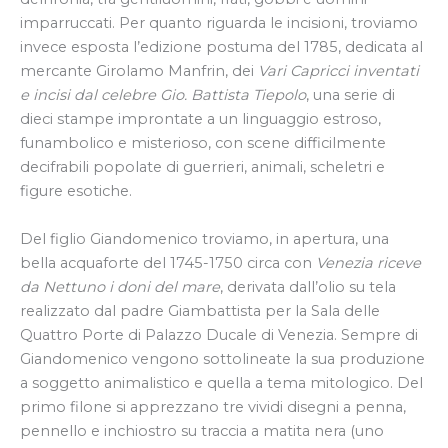
imparruccati. Per quanto riguarda le incisioni, troviamo
invece esposta l’edizione postuma del 1785, dedicata al
mercante Girolamo Manfrin, dei
Vari Capricci inventati
e incisi dal celebre Gio. Battista Tiepolo
, una serie di
dieci stampe improntate a un linguaggio estroso,
funambolico e misterioso, con scene difficilmente
decifrabili popolate di guerrieri, animali, scheletri e
figure esotiche.
Del figlio Giandomenico troviamo, in apertura, una
bella acquaforte del 1745-1750 circa con
Venezia riceve
da Nettuno i doni del mare
, derivata dall’olio su tela
realizzato dal padre Giambattista per la Sala delle
Quattro Porte di Palazzo Ducale di Venezia. Sempre di
Giandomenico vengono sottolineate la sua produzione
a soggetto animalistico e quella a tema mitologico. Del
primo filone si apprezzano tre vividi disegni a penna,
pennello e inchiostro su traccia a matita nera (uno