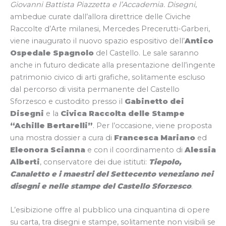
Giovanni Battista Piazzetta e l’Accademia. Disegni
,
ambedue curate dall’allora direttrice delle Civiche
Raccolte d’Arte milanesi, Mercedes Precerutti-Garberi,
viene inaugurato il nuovo spazio espositivo dell’
Antico
Ospedale Spagnolo
del Castello. Le sale saranno
anche in futuro dedicate alla presentazione dell’ingente
patrimonio civico di arti grafiche, solitamente escluso
dal percorso di visita permanente del Castello
Sforzesco e custodito presso il
Gabinetto dei
Disegni
e la
Civica Raccolta delle Stampe
“Achille Bertarelli”
. Per l’occasione, viene proposta
una mostra dossier a cura di
Francesca Mariano
ed
Eleonora Scianna
e con il coordinamento di
Alessia
Alberti
, conservatore dei due istituti:
Tiepolo,
Canaletto e i maestri del Settecento veneziano nei
disegni e nelle stampe del Castello Sforzesco
.
L’esibizione offre al pubblico una cinquantina di opere
su carta, tra disegni e stampe, solitamente non visibili se