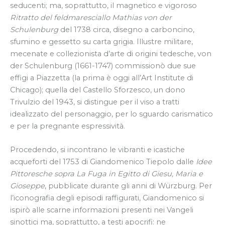
seducenti; ma, soprattutto, il magnetico e vigoroso
Ritratto del feldmaresciallo Mathias von der
Schulenburg
del 1738 circa, disegno a carboncino,
sfumino e gessetto su carta grigia. Illustre militare,
mecenate e collezionista d’arte di origini tedesche, von
der Schulenburg (1661-1747) commissionò due sue
effigi a Piazzetta (la prima è oggi all’Art Institute di
Chicago); quella del Castello Sforzesco, un dono
Trivulzio del 1943, si distingue per il viso a tratti
idealizzato del personaggio, per lo sguardo carismatico
e per la pregnante espressività.
Procedendo, si incontrano le vibranti e icastiche
acqueforti del 1753 di Giandomenico Tiepolo dalle
Idee
Pittoresche sopra La Fuga in Egitto di Giesu, Maria e
Gioseppe
, pubblicate durante gli anni di Würzburg. Per
l’iconografia degli episodi raffigurati, Giandomenico si
ispirò alle scarne informazioni presenti nei Vangeli
sinottici ma, soprattutto, a testi apocrifi: ne