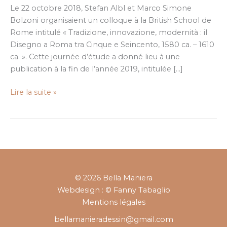
Roma
Le 22 octobre 2018, Stefan Albl et Marco Simone
tra
Bolzoni organisaient un colloque à la British School de
Cinque
Rome intitulé « Tradizione, innovazione, modernità : il
e
Disegno a Roma tra Cinque e Seincento, 1580 ca. – 1610
Seicento
ca. ». Cette journée d’étude a donné lieu à une
publication à la fin de l’année 2019, intitulée […]
Lire la suite »
© 2026 Bella Maniera
Webdesign : © Fanny Tabaglio
Mentions légales
bellamanieradessin@gmail.com