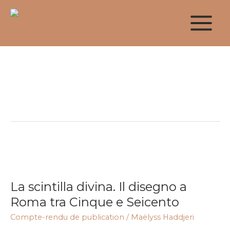
Aller
au
contenu
Federico Barocci
La
scintilla
La scintilla divina. Il disegno a
divina.
Il
Roma tra Cinque e Seicento
disegno
Compte-rendu de publication
/
Maëlyss Haddjeri
a