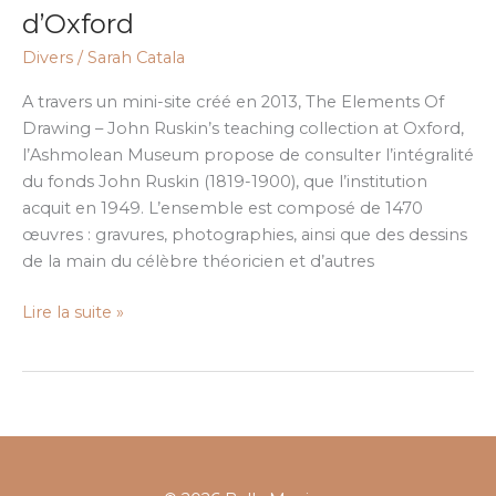
de
d’Oxford
John
Divers
/
Sarah Catala
Ruskin
à
A travers un mini-site créé en 2013, The Elements Of
l’Ashmolean
Drawing – John Ruskin’s teaching collection at Oxford,
Museum
l’Ashmolean Museum propose de consulter l’intégralité
d’Oxford
du fonds John Ruskin (1819-1900), que l’institution
acquit en 1949. L’ensemble est composé de 1470
œuvres : gravures, photographies, ainsi que des dessins
de la main du célèbre théoricien et d’autres
Lire la suite »