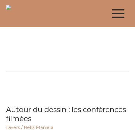
Aller
au
contenu
Education
Autour
du
Autour du dessin : les conférences
dessin
:
filmées
les
Divers
/
Bella Maniera
conférences