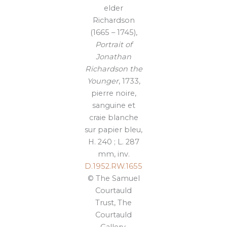
elder
Richardson
(1665 – 1745),
Portrait of
Jonathan
Richardson the
Younger
, 1733,
pierre noire,
sanguine et
craie blanche
sur papier bleu,
H. 240 ; L. 287
mm, inv.
D.1952.RW.1655
© The Samuel
Courtauld
Trust, The
Courtauld
Gallery,