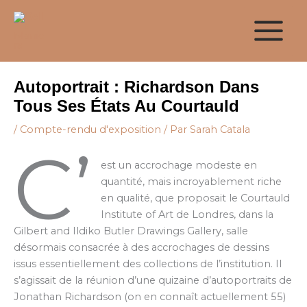
Aller
au
contenu
Autoportrait : Richardson Dans
Tous Ses États Au Courtauld
/
Compte-rendu d'exposition
/ Par
Sarah Catala
C’
est un accrochage modeste en
quantité, mais incroyablement riche
en qualité, que proposait le Courtauld
Institute of Art de Londres, dans la
Gilbert and Ildiko Butler Drawings Gallery, salle
désormais consacrée à des accrochages de dessins
issus essentiellement des collections de l’institution. Il
s’agissait de la réunion d’une quizaine d’autoportraits de
Jonathan Richardson (on en connaît actuellement 55)